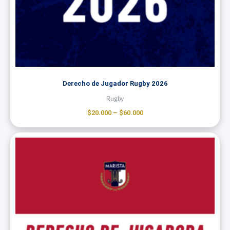
Derecho de Jugador Rugby 2026
Rugby
$
20.000
–
$
60.000
Price
range:
$60.000
through
$155.000