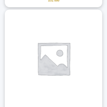
$
32.000
Price
range:
$130.000
through
$260.000