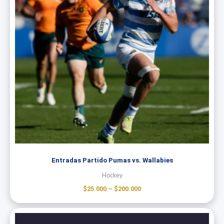
Entradas Partido Pumas vs. Wallabies
Hockey
$
25.000
–
$
200.000