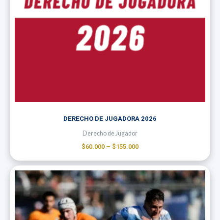
DERECHO DE JUGADORA 2026
Derecho de Jugador
$
60.000
–
$
155.000
Price
range:
$25.000
through
$200.000