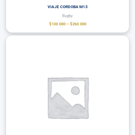
VIAJE CORDOBA M13
Rugby
$
130.000
–
$
260.000
Price
range:
$125.000
through
$150.000